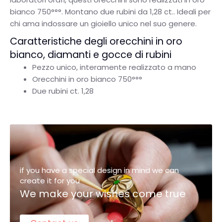
bianco 750°°°. Montano due rubini da 1,28 ct.. Ideali per
chi ama indossare un gioiello unico nel suo genere.
Caratteristiche degli orecchini in oro
bianco, diamanti e gocce di rubini
Pezzo unico, interamente realizzato a mano
Orecchini in oro bianco 750°°°
Due rubini ct. 1,28
if you have a special design in mind we can
create it for you
We make your wishes come true