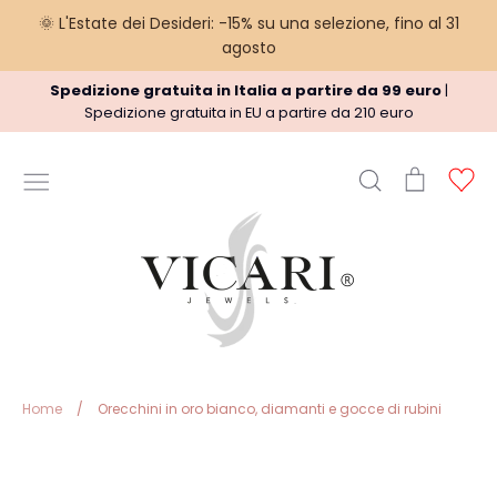
🌞 L'Estate dei Desideri: -15% su una selezione, fino al 31
agosto
Skip
Spedizione gratuita in Italia a partire da 99 euro
|
to
Spedizione gratuita in EU a partire da 210 euro
content
Search
Cart
Ac
USEFUL INFORMATION
Terms
Shipment policy
Refund Policy
Privacy Policy
Legal
Home
/
Orecchini in oro bianco, diamanti e gocce di rubini