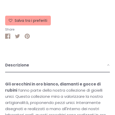
Salva tra i preferiti
Share
Share
Share
Pin
on
on
it
Facebook
Twitter
Descrizione
Gli orecchini in oro bianco, diamanti e gocce di
rubini
fanno parte della nostra collezione di gioielli
unici. Questa collezione mira a valorizzare la nostra
artigianalità, proponendo pezzi unici. Interamente
disegnati e realizzati a mano all'interno dei nostri
laboratori orafi, questi orecchini sono realizzati in oro