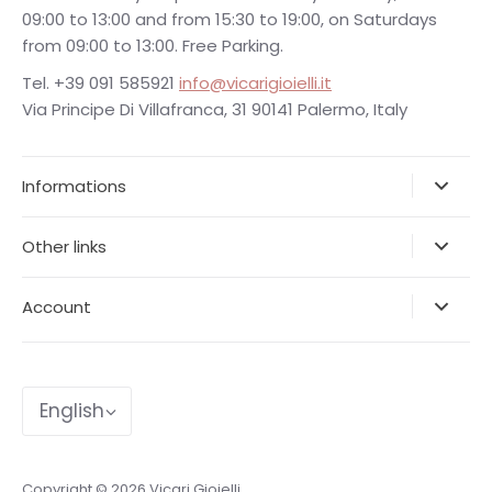
09:00 to 13:00 and from 15:30 to 19:00, on Saturdays
from 09:00 to 13:00. Free Parking.
Tel. +39 091 585921
info@vicarigioielli.it
Via Principe Di Villafranca, 31 90141 Palermo, Italy
Informations
Other links
Account
Language
English
Copyright © 2026
Vicari Gioielli
.