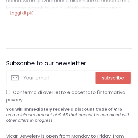
donna.
Sia le giovani donne dinamiche e moderne che
le donne compiute dai gusti più classici ameranno
Leggi di più
ricevere un anello firmato Vicari Gioielli.
Subscribe to our newsletter
subscribe
Confermo di aver letto e accettato l'informativa
privacy.
You will immediately receive a Discount Code of € 15
on a minimum amount of € 65 that cannot be combined with
other offers in progress
Vicari Jewelery is open from Monday to Friday, from