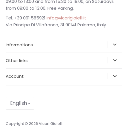
09:00 to 13:00 and from 15:30 to 19:00, on Saturdays
from 09:00 to 13:00. Free Parking.
Tel. +39 091 585921
info@vicarigioielli.it
Via Principe Di Villafranca, 31 90141 Palermo, Italy
Informations
Other links
Account
Language
English
Copyright © 2026
Vicari Gioielli
.