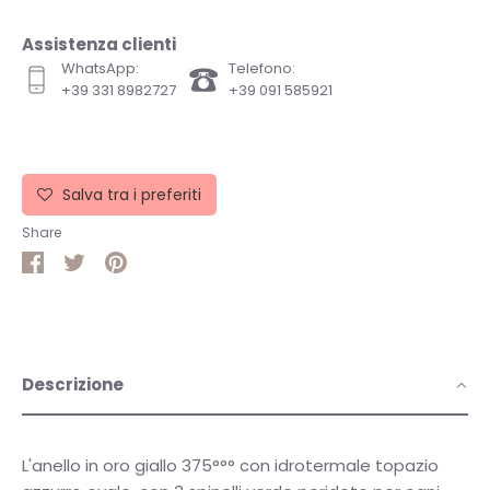
Assistenza clienti
WhatsApp:
Telefono:
+39 331 8982727
+39 091 585921
Salva tra i preferiti
Share
Share
Share
Pin
on
on
it
Facebook
Twitter
Descrizione
L'anello in oro giallo 375°°° con idrotermale topazio