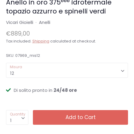
Anello in oro 375°°° idrotermale
topazio azzurro e spinelli verdi
Vicari Gioielli
·
Anelli
€889,00
Tax included.
Shipping
calculated at checkout.
SKU:
07969_mis12
Misura
12
Di solito pronto in
24/48 ore
Quantity
Add to Cart
1