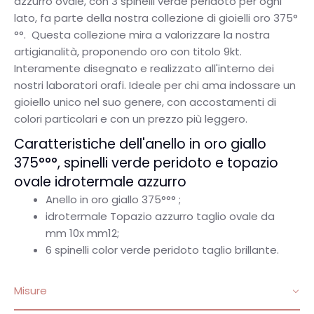
azzurro ovale, con 3 spinelli verde peridoto per ogni
lato, fa parte della nostra collezione di gioielli oro 375°
°°.
Questa collezione mira a valorizzare la nostra
artigianalità, proponendo oro con titolo 9kt.
Interamente disegnato e realizzato all'interno dei
nostri laboratori orafi.
Ideale per chi ama indossare un
gioiello unico nel suo genere, con accostamenti di
colori particolari e con un prezzo più leggero.
Caratteristiche dell'anello in oro giallo
375°°°, spinelli verde peridoto e topazio
ovale idrotermale azzurro
Anello in oro giallo 375°°° ;
idrotermale Topazio azzurro taglio ovale da
mm 10x mm12;
6 spinelli color verde peridoto taglio brillante.
Misure