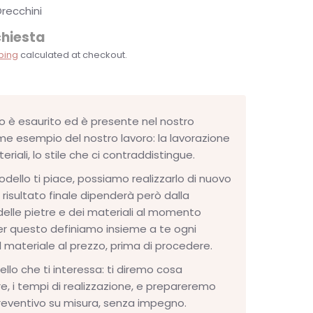
recchini
chiesta
ping
calculated at checkout.
 è esaurito ed è presente nel nostro
e esempio del nostro lavoro: la lavorazione
riali, lo stile che ci contraddistingue.
ello ti piace, possiamo realizzarlo di nuovo
Il risultato finale dipenderà però dalla
 delle pietre e dei materiali al momento
per questo definiamo insieme a te ogni
l materiale al prezzo, prima di procedere.
dello che ti interessa: ti diremo cosa
, i tempi di realizzazione, e prepareremo
reventivo su misura, senza impegno.