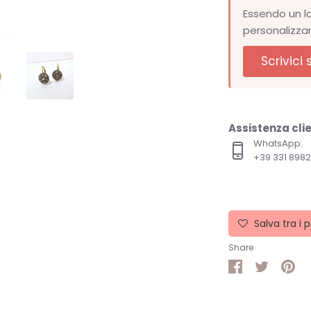
Essendo un l
personalizza
Scrivici
Assistenza clie
WhatsApp:
+39 331 89
Salva tra i p
Share
Share
Share
Pin
on
on
it
Facebook
Twitter