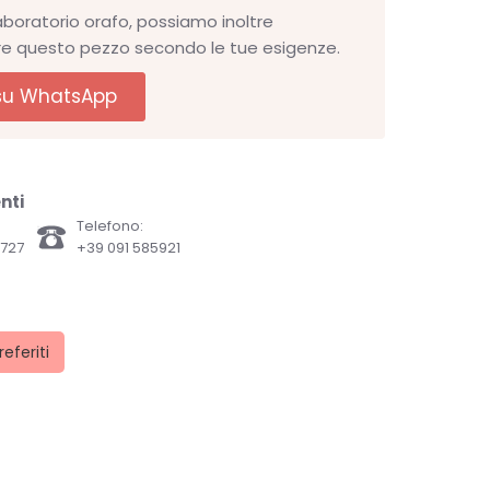
aboratorio orafo, possiamo inoltre
re questo pezzo secondo le tue esigenze.
 su WhatsApp
nti
Telefono:
82727
+39 091 585921
referiti