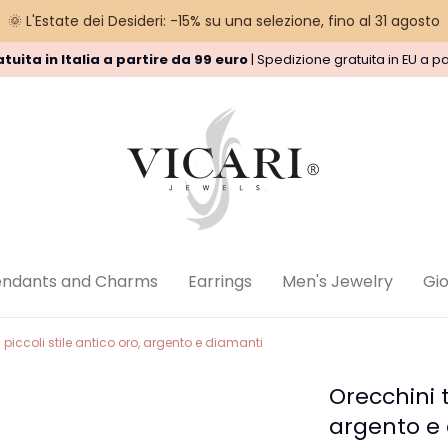
🌞 L'Estate dei Desideri: -15% su una selezione, fino al 31 agosto
tuita in Italia a partire da 99 euro
| Spedizione gratuita in EU a pa
nd Policy
Privacy Policy
Legal
endants and Charms
Earrings
Men's Jewelry
Gioi
piccoli stile antico oro, argento e diamanti
Orecchini t
argento e