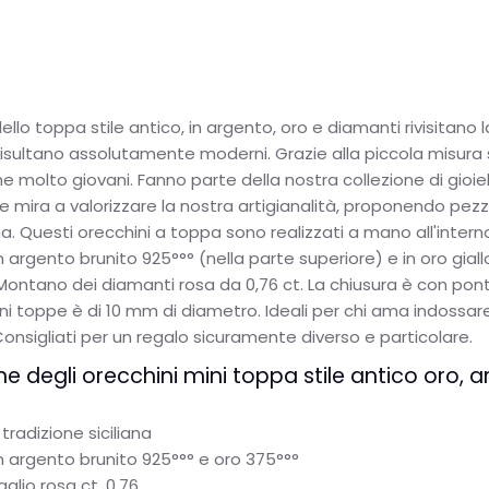
ello toppa stile antico, in argento, oro e diamanti rivisitano 
risultano assolutamente moderni. Grazie alla piccola misura
 molto giovani. Fanno parte della nostra collezione di gioiel
 mira a valorizzare la nostra artigianalità, proponendo pezzi i
ana. Questi orecchini a toppa sono realizzati a mano all'intern
in argento brunito 925°°° (nella parte superiore) e in oro giall
 Montano dei diamanti rosa da 0,76 ct. La chiusura è con pont
i toppe è di 10 mm di diametro. Ideali per chi ama indossare
onsigliati per un regalo sicuramente diverso e particolare.
he degli orecchini mini toppa stile antico oro, 
a tradizione siciliana
in argento brunito 925°°° e oro 375°°°
glio rosa ct. 0,76