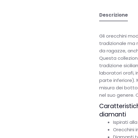
Descrizione
Gli orecchini mod
tradizionale ma 
da ragazze, anche
Questa collezione
tradizione sicili
laboratori orafi, 
parte inferiore).
misura dei botton
nel suo genere. C
Caratteristic
diamanti
Ispirati all
Orecchini 
Diamanti ta