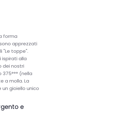
la forma
 sono apprezzati
li "Le toppe".
spirati alla
o dei nostri
o 375°°° (nella
e a molla. La
 un gioiello unico
argento e