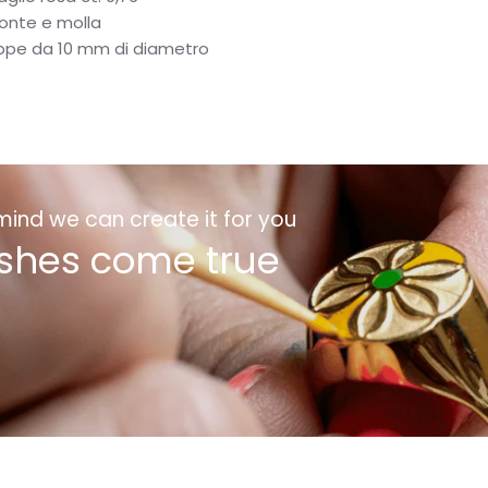
onte e molla
ppe da 10 mm di diametro
 mind we can create it for you
shes come true