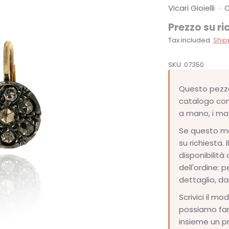
Vicari Gioielli
·
O
Prezzo su ri
Tax included.
Ship
SKU:
07350
Questo pezzo
catalogo com
a mano, i mate
Se questo mod
su richiesta. 
disponibilità
dell'ordine: 
dettaglio, da
Scrivici il mo
possiamo fare
insieme un p