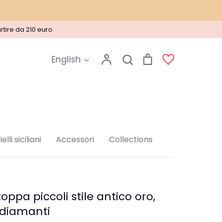
rtire da 210 euro
Language
Account
Search
Cart
Account
English
Search
elli siciliani
Accessori
Collections
oppa piccoli stile antico oro,
 diamanti