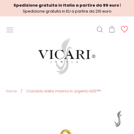
Vai
Spedizione gratuita in Italia a partire da 99 euro
|
al
Spedizione gratuita in EU a partire da 210 euro
contenuto
Cerca
Carrello
Ac
INFORMAZIONI UTILI
Termini del Servizio
Informazioni sulle spedizioni
regole Rimborso
Privacy Policy
Note legali
Home
/
Ciondolo stella marina in argento 925°°°