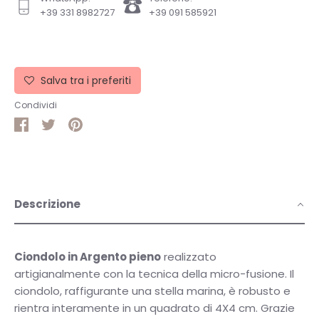
+39 331 8982727
+39 091 585921
Salva tra i preferiti
Condividi
Condividi
Condividi
Pin
su
su
it
Facebook
Twitter
Descrizione
Ciondolo in Argento pieno
realizzato
artigianalmente con la tecnica della micro-fusione. Il
ciondolo, raffigurante una stella marina, è robusto e
rientra interamente in un quadrato di 4X4 cm. Grazie