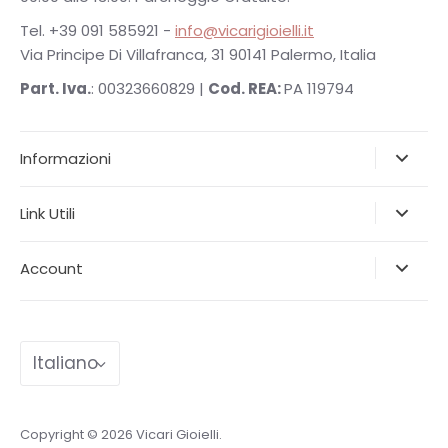
Tel. +39 091 585921 -
info@vicarigioielli.it
Via Principe Di Villafranca, 31 90141 Palermo, Italia
Part. Iva.
: 00323660829 |
Cod. REA:
PA 119794
Informazioni
Link Utili
Account
Lingua
Italiano
Copyright © 2026
Vicari Gioielli
.