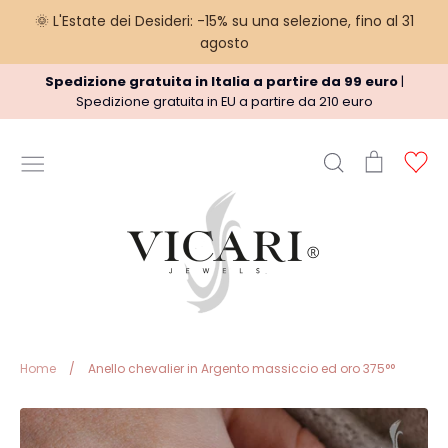
🌞 L'Estate dei Desideri: -15% su una selezione, fino al 31
agosto
Vai
Spedizione gratuita in Italia a partire da 99 euro
|
al
Spedizione gratuita in EU a partire da 210 euro
contenuto
Cerca
Carrello
Ac
INFORMAZIONI UTILI
Termini del Servizio
Informazioni sulle spedizioni
regole Rimborso
Privacy Policy
Note legali
Home
/
Anello chevalier in Argento massiccio ed oro 375°°