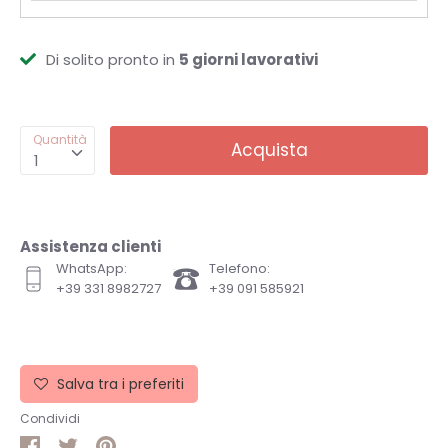
Di solito pronto in
5 giorni lavorativi
Quantità
Acquista
1
Assistenza clienti
WhatsApp:
Telefono:
+39 331 8982727
+39 091 585921
Salva tra i preferiti
Condividi
Condividi
Condividi
Pin