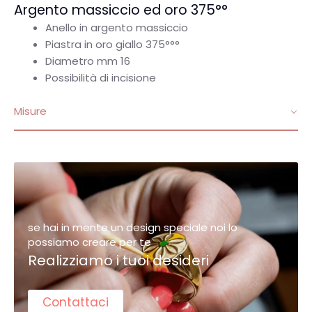
Argento massiccio ed oro 375°°
Anello in argento massiccio
Piastra in oro giallo
375°°°
Diametro mm 16
Possibilità di incisione
Misure
se hai in mente un design speciale noi lo
possiamo creare per te
Realizziamo i tuoi desideri
Contattaci