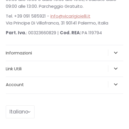
09:00 alle 13:00. Parcheggio Gratuito.
Tel. +39 091 585921 -
info@vicarigioielli.it
Via Principe Di Villafranca, 31 90141 Palermo, Italia
Part. Iva.
: 00323660829 |
Cod. REA:
PA 119794
Informazioni
Link Utili
Account
Lingua
Italiano