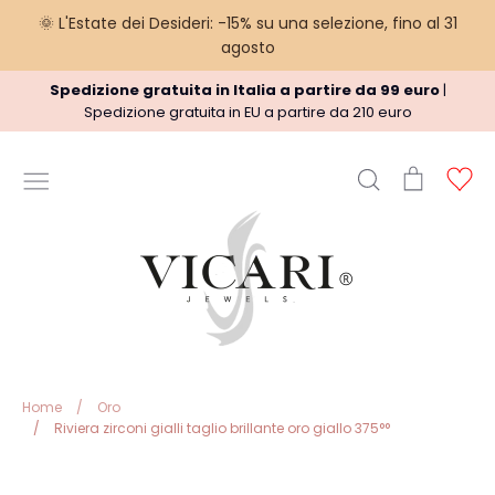
🌞 L'Estate dei Desideri: -15% su una selezione, fino al 31
agosto
Vai
Spedizione gratuita in Italia a partire da 99 euro
|
al
Spedizione gratuita in EU a partire da 210 euro
contenuto
Cerca
Carrello
Ac
INFORMAZIONI UTILI
Termini del Servizio
Informazioni sulle spedizioni
regole Rimborso
Privacy Policy
Note legali
Home
/
Oro
/
Riviera zirconi gialli taglio brillante oro giallo 375°°