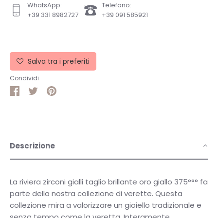
WhatsApp:
Telefono:
+39 331 8982727
+39 091 585921
Salva tra i preferiti
Condividi
Condividi
Condividi
Pin
su
su
it
Facebook
Twitter
Descrizione
La riviera zirconi gialli taglio brillante oro giallo 375°°° fa
parte della nostra collezione di verette. Questa
collezione mira a valorizzare un gioiello tradizionale e
senza tempo come la veretta.
Interamente