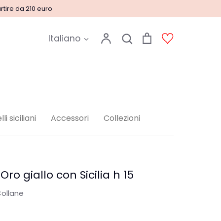
rtire da 210 euro
Lingua
Account
Cerca
Carrello
Account
Italiano
Cerca
egali
lli siciliani
Accessori
Collezioni
Oro giallo con Sicilia h 15
ollane