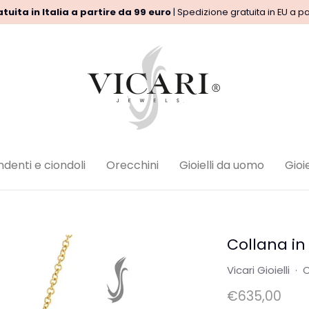
tuita in Italia a partire da 99 euro
| Spedizione gratuita in EU a pa
i sulle spedizioni
regole Rimborso
Privacy Policy
Note l
denti e ciondoli
Orecchini
Gioielli da uomo
Gioie
Collana in 
Vicari Gioielli
·
C
€635,00