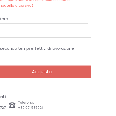
patello o corsivo)
tere
à secondo tempi effettivi di lavorazione
Acquista
nti
Telefono:
82727
+39 091 585921