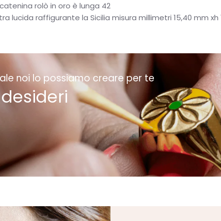
catenina rolò in oro è lunga 42
tra lucida raffigurante la Sicilia misura millimetri 15,40 mm x
ale noi lo possiamo creare per te
 desideri