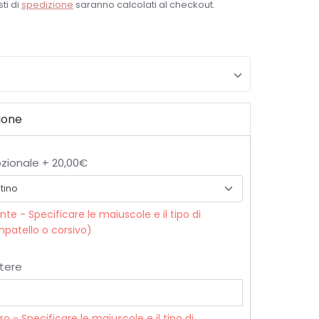
ti di
spedizione
saranno calcolati al checkout.
ione
zionale + 20,00€
onte - Specificare le maiuscole e il tipo di
patello o corsivo)
tere
tro - Specificare le maiuscole e il tipo di