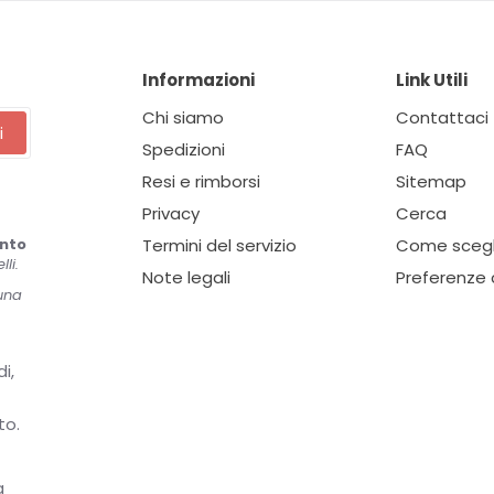
Informazioni
Link Utili
Chi siamo
Contattaci
i
Spedizioni
FAQ
Resi e rimborsi
Sitemap
Privacy
Cerca
onto
Termini del servizio
Come scegli
li.
Note legali
Preferenze 
 una
i,
to.
a