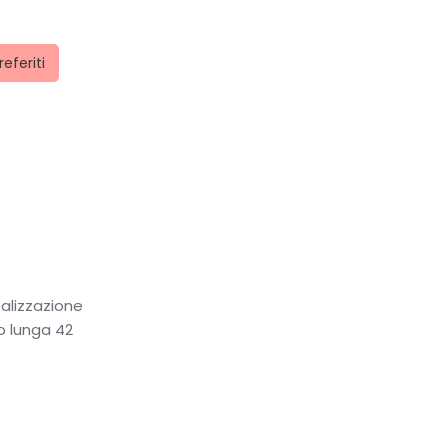
referiti
i
alizzazione
llo lunga 42