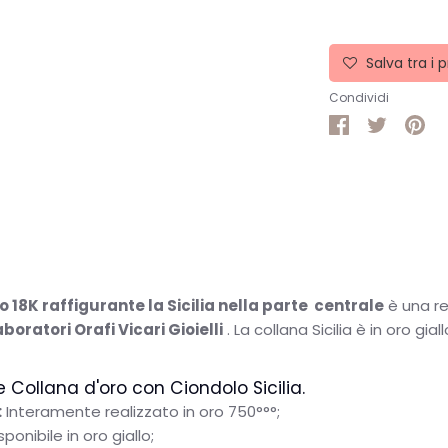
Salva tra i p
Condividi
Condividi
Condivid
Pin
su
su
it
Facebook
Twitter
o 18K raffigurante la Sicilia nella parte
centrale
è una re
boratori Orafi Vicari Gioielli
. La collana Sicilia è in oro gia
e Collana d'oro con Ciondolo Sicilia.
:
Interamente realizzato in oro 750°°°;
sponibile in oro giallo;