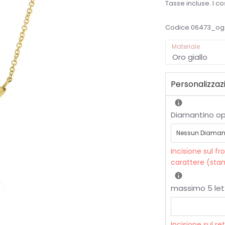
Tasse incluse. I cos
Codice
06473_og
Materiale
Oro giallo
Personalizzaz
Diamantino op
Incisione sul fr
carattere (stam
massimo 5 let
Incisione sul re