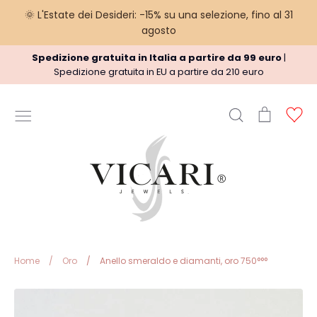
🌞 L'Estate dei Desideri: -15% su una selezione, fino al 31
agosto
Vai
Spedizione gratuita in Italia a partire da 99 euro
|
al
Spedizione gratuita in EU a partire da 210 euro
contenuto
Cerca
Carrello
Ac
INFORMAZIONI UTILI
Termini del Servizio
Informazioni sulle spedizioni
regole Rimborso
Privacy Policy
Note legali
Home
/
Oro
/
Anello smeraldo e diamanti, oro 750°°°