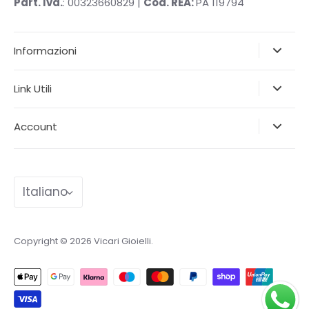
Part. Iva.
: 00323660829 |
Cod. REA:
PA 119794
Informazioni
Link Utili
Account
Lingua
Italiano
Copyright © 2026
Vicari Gioielli
.