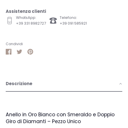
Assistenza clienti
WhatsApp:
Telefono:
+39 331 8982727
+39 091 585921
Condividi
Condividi
Condividi
Pin
su
su
it
Facebook
Twitter
Descrizione
Anello in Oro Bianco con Smeraldo e Doppio
Giro di Diamanti – Pezzo Unico