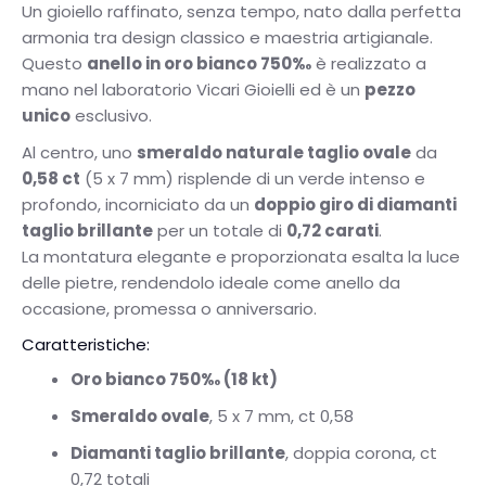
Un gioiello raffinato, senza tempo, nato dalla perfetta
armonia tra design classico e maestria artigianale.
Questo
anello in oro bianco 750‰
è realizzato a
mano nel laboratorio Vicari Gioielli ed è un
pezzo
unico
esclusivo.
Al centro, uno
smeraldo naturale taglio ovale
da
0,58 ct
(5 x 7 mm) risplende di un verde intenso e
profondo, incorniciato da un
doppio giro di diamanti
taglio brillante
per un totale di
0,72 carati
.
La montatura elegante e proporzionata esalta la luce
delle pietre, rendendolo ideale come anello da
occasione, promessa o anniversario.
Caratteristiche:
Oro bianco 750‰ (18 kt)
Smeraldo ovale
, 5 x 7 mm, ct 0,58
Diamanti taglio brillante
, doppia corona, ct
0,72 totali