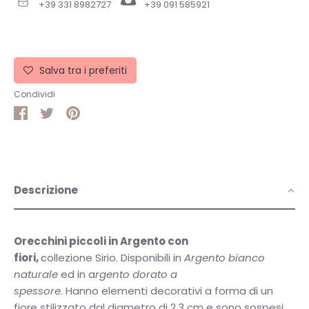
+39 331 8982727
+39 091 585921
Salva tra i preferiti
Condividi
Condividi
Condividi
Pin
su
su
it
Facebook
Twitter
Descrizione
Orecchini piccoli in Argento con
fiori,
collezione Sirio.
Disponibili in
Argento bianco
naturale
ed in a
rgento dorato a
spessore
. Hanno elementi decorativi a forma di un
fiore stilizzato dal diametro di 2,3 cm e sono sospesi