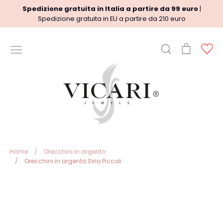
Vai
Spedizione gratuita in Italia a partire da 99 euro
|
al
Spedizione gratuita in EU a partire da 210 euro
contenuto
Cerca
Carrello
Ac
INFORMAZIONI UTILI
Termini del Servizio
Informazioni sulle spedizioni
regole Rimborso
Privacy Policy
Note legali
Home
/
Orecchini in argento
/
Orecchini in argento Sirio Piccoli