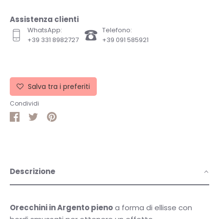
Assistenza clienti
WhatsApp:
Telefono:
+39 331 8982727
+39 091 585921
Salva tra i preferiti
Condividi
Condividi
Condividi
Pin
su
su
it
Facebook
Twitter
Descrizione
Orecchini in Argento pieno
a forma di ellisse con