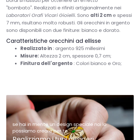
bordi smussati per ottenere un effetto
"bombato".
Realizzati e rifiniti artigianalmente nei
Laboratori Orafi Vicari Gioielli.
Sono
alti 2 cm
e spessi
7 mm, risultano molto robusti. Gli orecchini in argento
sono disponibili con due finiture: bianco e dorato.
Caratteristiche orecchini ad ellisse
Realizzato in
: argento 925 millesimi
Misure:
Altezza 2 cm, spessore 0,7 cm;
Finitura dell'argento
: Colori bianco e Oro;
se hai in mente un design speciale noi lo
possiamo creare per te
Realizziamo i tuoi desideri