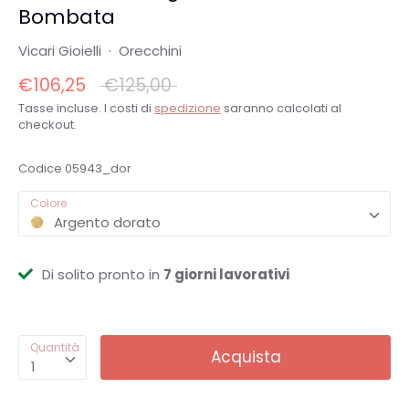
Bombata
Vicari Gioielli
·
Orecchini
Prezzo
€106,25
€125,00
normale
Tasse incluse. I costi di
spedizione
saranno calcolati al
checkout.
Codice
05943_dor
Colore
Argento dorato
Di solito pronto in
7 giorni lavorativi
Quantità
Acquista
1