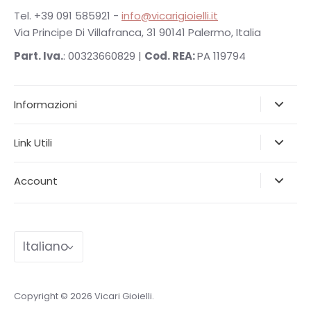
Tel. +39 091 585921 -
info@vicarigioielli.it
Via Principe Di Villafranca, 31 90141 Palermo, Italia
Part. Iva.
: 00323660829 |
Cod. REA:
PA 119794
Informazioni
Link Utili
Account
Lingua
Italiano
Copyright © 2026
Vicari Gioielli
.