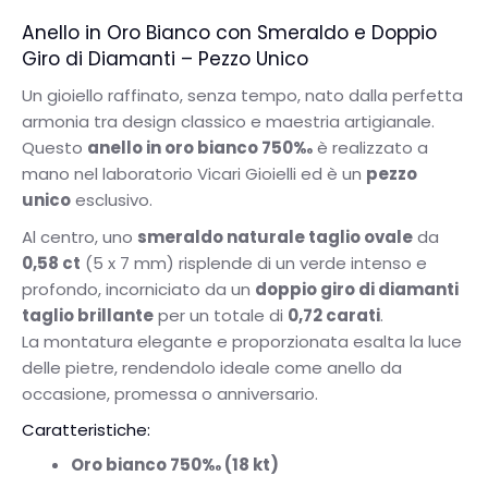
Anello in Oro Bianco con Smeraldo e Doppio
Giro di Diamanti – Pezzo Unico
Un gioiello raffinato, senza tempo, nato dalla perfetta
armonia tra design classico e maestria artigianale.
Questo
anello in oro bianco 750‰
è realizzato a
mano nel laboratorio Vicari Gioielli ed è un
pezzo
unico
esclusivo.
Al centro, uno
smeraldo naturale taglio ovale
da
0,58 ct
(5 x 7 mm) risplende di un verde intenso e
profondo, incorniciato da un
doppio giro di diamanti
taglio brillante
per un totale di
0,72 carati
.
La montatura elegante e proporzionata esalta la luce
delle pietre, rendendolo ideale come anello da
occasione, promessa o anniversario.
Caratteristiche:
Oro bianco 750‰ (18 kt)