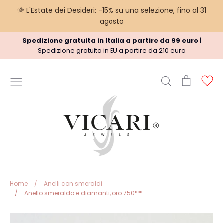
🌞 L'Estate dei Desideri: -15% su una selezione, fino al 31
agosto
Vai
Spedizione gratuita in Italia a partire da 99 euro
|
al
Spedizione gratuita in EU a partire da 210 euro
contenuto
Cerca
Carrello
Ac
INFORMAZIONI UTILI
Termini del Servizio
Informazioni sulle spedizioni
regole Rimborso
Privacy Policy
Note legali
Home
/
Anelli con smeraldi
/
Anello smeraldo e diamanti, oro 750°°°