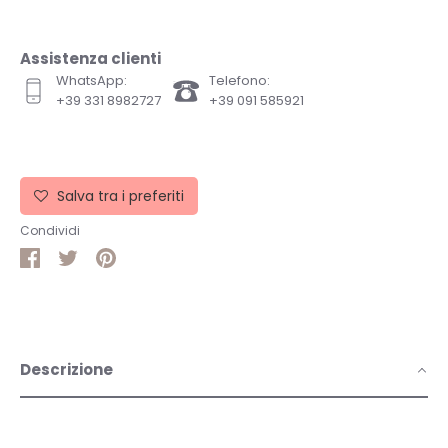
Assistenza clienti
WhatsApp:
Telefono:
+39 331 8982727
+39 091 585921
Salva tra i preferiti
Condividi
Condividi
Condividi
Pin
su
su
it
Facebook
Twitter
Descrizione